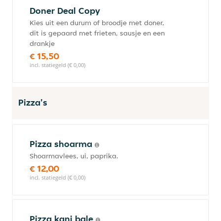
Doner Deal Copy
Kies uit een durum of broodje met doner,
dit is gepaard met frieten, sausje en een
drankje
€ 15,50
incl. statiegeld (€ 0,00)
Pizza's
Pizza shoarma
Shoarmavlees, ui, paprika.
€ 12,00
incl. statiegeld (€ 0,00)
Pizza kani bale