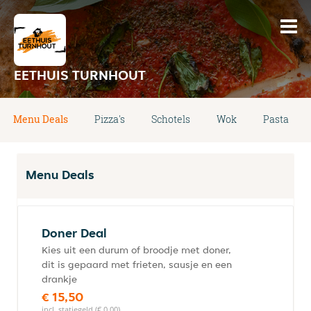
EETHUIS TURNHOUT
Menu Deals
Pizza's
Schotels
Wok
Pasta
Menu Deals
Doner Deal
Kies uit een durum of broodje met doner,
dit is gepaard met frieten, sausje en een
drankje
€ 15,50
incl. statiegeld (€ 0,00)