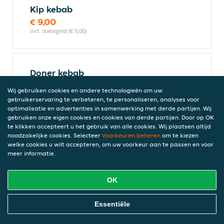
Kip kebab
€ 9,00
incl. statiegeld (€ 0,00)
Doner kebab
€ 8,00
Wij gebruiken cookies en andere technologieën om uw
incl. statiegeld (€ 0,00)
gebruikerservaring te verbeteren, te personaliseren, analyses voor
optimalisatie en advertenties in samenwerking met derde partijen. Wij
gebruiken onze eigen cookies en cookies van derde partijen. Door op OK
te klikken accepteert u het gebruik van alle cookies. Wij plaatsen altijd
Kofte
noodzakelijke cookies. Selecteer
Voorkeuren beheren
om te kiezen
welke cookies u wilt accepteren, om uw voorkeur aan te passen en voor
€ 8,50
meer informatie.
incl. statiegeld (€ 0,00)
OK
Broodjes
Online Eten Bestellen
Essentiële